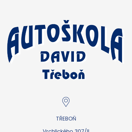
TŘEBOŇ
Vrchlického 307/II