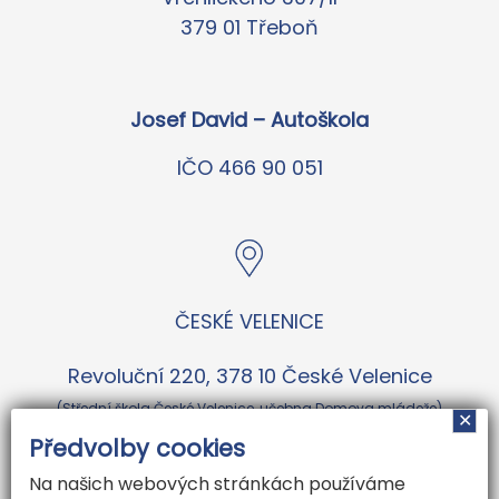
379 01 Třeboň
Josef David – Autoškola
IČO 466 90 051
ČESKÉ VELENICE
Revoluční 220, 378 10 České Velenice
(Střední škola České Velenice, učebna Domova mládeže)
✕
Předvolby cookies
Na našich webových stránkách používáme
ČESKÉ BUDĚJOVICE