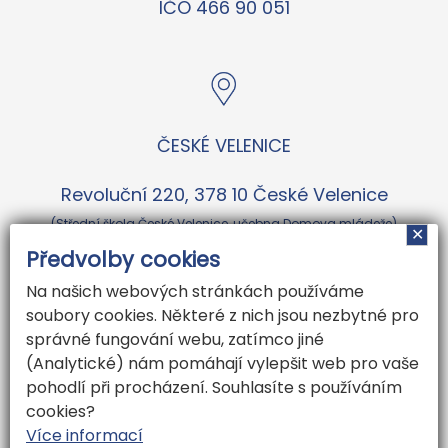
IČO 466 90 051
ČESKÉ VELENICE
Revoluční 220, 378 10 České Velenice
(Střední škola České Velenice, učebna Domova mládeže)
✕
Předvolby cookies
Na našich webových stránkách používáme
ČESKÉ BUDĚJOVICE
soubory cookies. Některé z nich jsou nezbytné pro
správné fungování webu, zatímco jiné
Karoliny Světlé 2238/2, České Budějovice
(Analytické) nám pomáhají vylepšit web pro vaše
pohodlí při procházení. Souhlasíte s používáním
(naproti pivovaru Budvar)
cookies?
Více informací