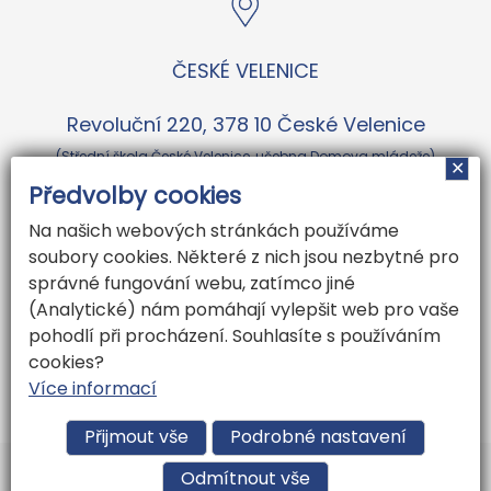
ČESKÉ VELENICE
Revoluční 220, 378 10 České Velenice
(Střední škola České Velenice, učebna Domova mládeže)
✕
Předvolby cookies
Na našich webových stránkách používáme
ČESKÉ BUDĚJOVICE
soubory cookies. Některé z nich jsou nezbytné pro
správné fungování webu, zatímco jiné
Karoliny Světlé 2238/2, České Budějovice
(Analytické) nám pomáhají vylepšit web pro vaše
pohodlí při procházení. Souhlasíte s používáním
(naproti pivovaru Budvar)
cookies?
Více informací
Přijmout vše
Podrobné nastavení
Vytvořil
ARGON systems
Odmítnout vše