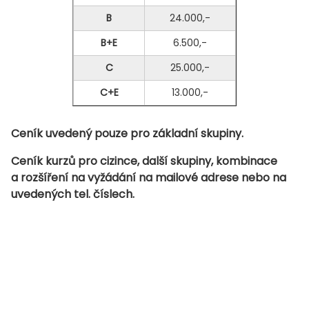
B
24.000,-
B+E
6.500,-
C
25.000,-
C+E
13.000,-
Ceník uvedený pouze pro základní skupiny.
Ceník kurzů pro cizince, další skupiny, kombinace
a rozšíření na vyžádání na mailové adrese nebo na
uvedených tel. číslech.