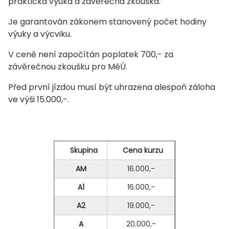
praktická výuka a závěrečná zkouška.
Je garantován zákonem stanovený počet hodiny
výuky a výcviku.
V ceně není započítán poplatek 700,- za
závěrečnou zkoušku pro MěÚ.
Před první jízdou musí být uhrazena alespoň záloha
ve výši 15.000,-.
Skupina
Cena kurzu
AM
16.000,-
A1
16.000,-
A2
19.000,-
A
20.000,-